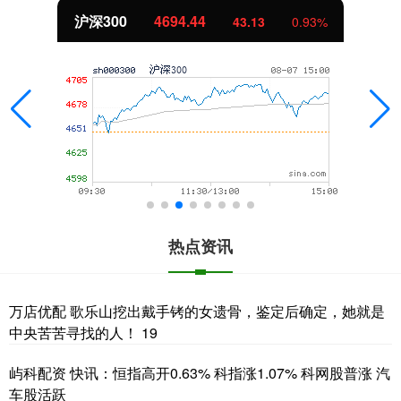
沪深300
4694.44
43.13
0.93%
热点资讯
万店优配 歌乐山挖出戴手铐的女遗骨，鉴定后确定，她就是
中央苦苦寻找的人！ 19
屿科配资 快讯：恒指高开0.63% 科指涨1.07% 科网股普涨 汽
车股活跃