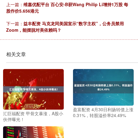
上一篇：
维嘉优配平台 百心安-B获Wang Philip Li增持1万股 每
股作价5.656港元
下一篇：
益丰配资 马克龙同美国宣示“数字主权”，公务员禁用
Zoom，能摆脱对美依赖吗？
相关文章
盈富配资 4月30日利扬转债上涨
汇巨福配资 甲骨文暴涨，A股小
0.31%，转股溢价率24.49%
伙伴曝光！