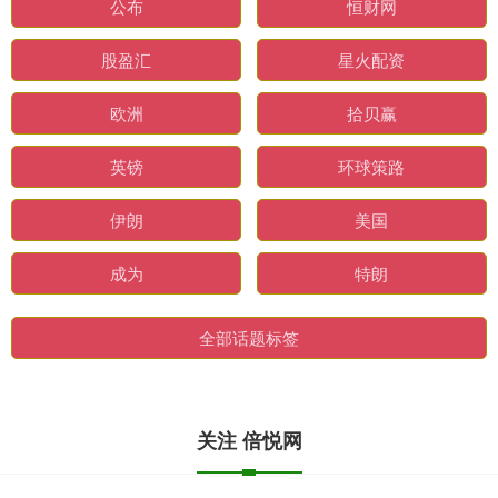
公布
恒财网
股盈汇
星火配资
欧洲
拾贝赢
英镑
环球策路
伊朗
美国
成为
特朗
全部话题标签
关注 倍悦网