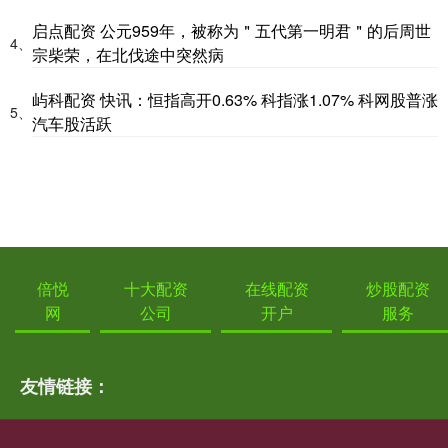
启点配资 公元959年，被称为＂五代第一明君＂的后周世
4、
宗柴荣，在北伐途中突然病
屿科配资 快讯：恒指高开0.63% 科指涨1.07% 科网股普涨
5、
汽车股活跃
倍悦
十大配资
在线配资
炒股配资
网
公司
开户
服务
友情链接：