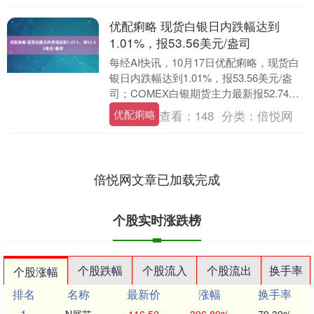
优配痢略 现货白银日内跌幅达到
1.01%，报53.56美元/盎司
每经AI快讯，10月17日优配痢略，现货白
银日内跌幅达到1.01%，报53.56美元/盎
司；COMEX白银期货主力最新报52.74美
元/盎司，日内跌1.04%。....
优配痢略
查看：
148
分类：
倍悦网
倍悦网文章已加载完成
个股实时涨跌榜
个股跌幅
个股流入
个股流出
换手率
个股涨幅
排名
名称
最新价
涨幅
换手率
1
N展芯
116.52
396.89%
79.39%