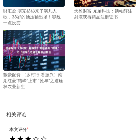
财汇盈 演完杉杉来了演凡人
天盈财富 兄弟科技：碘帕醇注
歌，38岁的她压轴出场！容貌
射液获得药品注册证书
一点没变
微豪配资 （乡村行·看振兴）南
湖红菱“错峰”上市 “抢早”之道诠
释农业新生
相关评论
本文评分
*