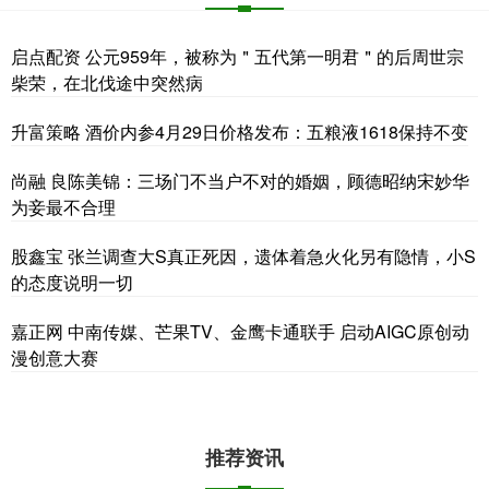
启点配资 公元959年，被称为＂五代第一明君＂的后周世宗
柴荣，在北伐途中突然病
升富策略 酒价内参4月29日价格发布：五粮液1618保持不变
尚融 良陈美锦：三场门不当户不对的婚姻，顾德昭纳宋妙华
为妾最不合理
股鑫宝 张兰调查大S真正死因，遗体着急火化另有隐情，小S
的态度说明一切
嘉正网 中南传媒、芒果TV、金鹰卡通联手 启动AIGC原创动
漫创意大赛
推荐资讯