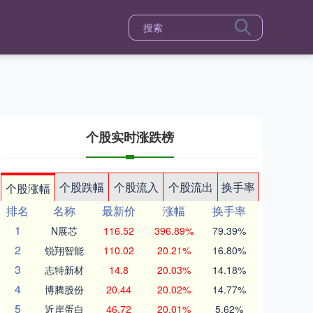
个股实时涨跌榜
个股跌幅
个股流入
个股流出
换手率
个股涨幅
排名
名称
最新价
涨幅
换手率
1
N展芯
116.52
396.89%
79.39%
2
锐翔智能
110.02
20.21%
16.80%
3
志特新材
14.8
20.03%
14.18%
4
博腾股份
20.44
20.02%
14.77%
5
近岸蛋白
46.72
20.01%
5.62%