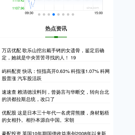
热点资讯
万店优配 歌乐山挖出戴手铐的女遗骨，鉴定后确
定，她就是中央苦苦寻找的人！ 19
屿科配资 快讯：恒指高开0.63% 科指涨1.07% 科网
股普涨 汽车股活跃
速速查 赖清德没料到，曾扬言与华断交，转向台北
的洪都拉斯总统，改口了
优配股 这是日本三十年代一名虎背熊腰，身材魁梧
的女相扑。相扑本源自中国。宋朝
豪配投资 英国10年期国债收益率创2008年以来新