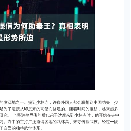
沪深300
4694.44
.42%
43.13
0.93%
的发源地之一。提到少林寺，许多外国人都会联想到中国功夫，少
是为了迎接从印度来的高僧而修建的。随着时间的推移，越来越多
研究。 当释迦牟尼佛的后代弟子达摩来到少林寺时，他开始在寺中
习。寺中的主持广泛邀请各地的武林高手来寺传授武技。经过一段
了自己的独特武学体系。