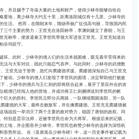
寺，并且赐予了寺庙大量的土地和财产，使得少林寺能够自给自
略要地，离少林寺大约五十里，距离洛阳城仅有十几里。少林寺的
的生活。 然而，在隋朝末年，隋炀帝杨广征伐高句丽，导致国内民
了三个主要的势力：王世充在洛阳称帝，李渊则建立了唐朝，与王
世充称帝，便派遣秦王李世民带领大军进攻王世充。王世充知道自
柏谷坞驻守。
破坏。此时，少林寺的僧人们的生活本就困难，眼见着辛苦得来的
无法与大军对抗，因此只能忍气吞声。与此同时，少林寺的武僧数
竹。王世充迫于形势，急忙向窦建德求援。窦建德深知自己与王世充
了被动。少林寺的僧人们发现了李世民的困境，决定帮助他打败敌
领下，少林寺的僧兵与王仁则的部将联合起来，展开了里应外合的攻
位棍僧已经闯入他的营地，并成功将王仁则捆绑送到李世民的帐
个巨大的胜利。李世民立即分兵两路，一队继续围困洛阳，另一队
战窦建德的大军，最终击败敌军，并生擒窦建德。王世充见窦建德被
这场战役一举消灭了两个主要的敌对势力，稳固了唐朝的政权。同
。特别是昙宗法师，还被李世民任命为大将军。 根据后来的记载，
的土地，并企图吞并少林寺。李世民也称赞少林寺的选择为深悟机
和形势所迫。 在《皇唐嵩岳少林寺碑》中，这一历史事件被记载为
了众多人心中的圣地。这一事件也让少林寺的影响力逐渐扩展，成