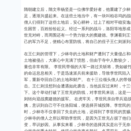
隋朝建立后，隋文帝杨坚是一位佛学爱好者，他重建了少林
足，逐渐兴盛起来。在这些土地当中，有一块叫柏谷坞的战
僧人们得到了这些土地后，安心耕种，过上了相对平稳安逸
生困苦，百姓纷纷起义。经过一系列的战斗，洛阳等地形成
世充对峙，而周围还有一个势力较大的窦建德。李渊看到王
己的军力不足，便精心布置防线，将自己的侄子王仁则派到
在王仁则的管理下，少林寺的土地和财产遭到了大量侵占和
土地被侵占，大家心中充满了愤怒，但由于寺中人数较少，
量也非常有限。 李世民带领的大军一路过关斩将，势如破
的命运息息相关，于是迅速派兵前来援助，导致李世民陷入
军，重新夺回自己的土地和财产。 在十三位领头僧人的带
击。王仁则没想到会遭遇如此袭击，当他反应过来时，十三
下。这个举动打破了王世充的防线，对李世民来说，这是一
则转向迎战窦建德的援军。 在虎牢关，李世民亲自带兵迎
擒，意识到自己守不住洛阳城，便选择开城投降。李世民的
时，少林寺不仅拿回了失去的土地，还得到了李世民的赏赐
少林寺的僧人之所以帮助李世民，是因为王世充占据了他们
变，早识妙因。从事实来看，少林寺的选择其实是出于无奈
少林寺的重大转折，使得少林寺声名鹊起，名震四方，成为