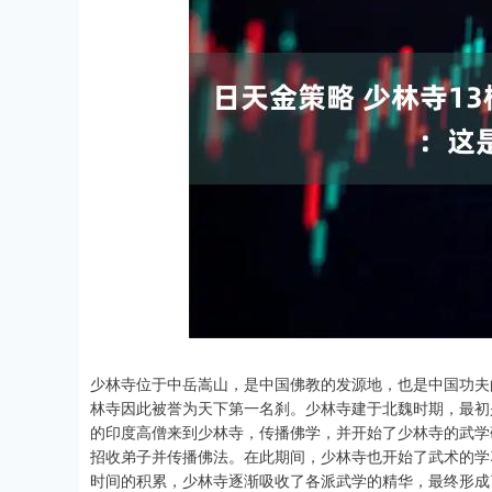
深证成指
14311.01
.68
1.02%
200.89
1
少林寺位于中岳嵩山，是中国佛教的发源地，也是中国功夫
林寺因此被誉为天下第一名刹。少林寺建于北魏时期，最初
的印度高僧来到少林寺，传播佛学，并开始了少林寺的武学
招收弟子并传播佛法。在此期间，少林寺也开始了武术的学
时间的积累，少林寺逐渐吸收了各派武学的精华，最终形成