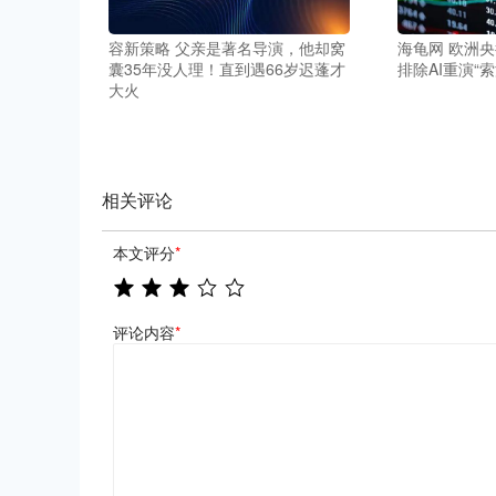
容新策略 父亲是著名导演，他却窝
海龟网 欧洲
囊35年没人理！直到遇66岁迟蓬才
排除AI重演“
大火
相关评论
本文评分
*
评论内容
*