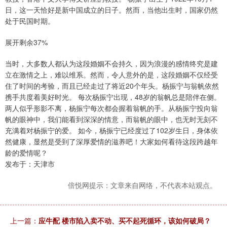
日，这一天恰好是新中国成立的日子。然而，当他出生时，国家仍然
处于民国时期。
展开剩余37%
当时，大多数人都认为这段婚姻不会持久，因为浪漫的感情终究是建
立在激情之上，难以维系。然而，令人意外的是，这段婚姻不仅经受
住了时间的考验，而且已经走过了将近20个年头。杨振宁与翁帆依然
携手共度着美好时光。 每次杨振宁出现，48岁的翁帆总是陪伴在侧。
两人似乎形影不离，杨振宁每次都会握着翁帆的手。从杨振宁投向翁
帆的眼神中，我们能看到深深的情意，而翁帆的眼中，也无时无刻不
充满着对杨振宁的爱。 如今，杨振宁已经度过了102岁生日，身体依
然健康，显然是受到了深厚爱情的滋养吧！大家如何看待这段跨越年
龄的爱情呢？
发布于：天津市
倍悦网提示：文章来自网络，不代表本站观点。
上一篇：
应牛配 楼市陷入卖不动、买不起死循环，该如何破局？