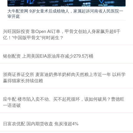
大牛配资网 9岁女童术后成植物人，家属起诉河南省人民医院一
审开庭
兴旺国际投资 靠Open AI订单，甲骨文创始人身家飙升超6千
亿！“中国版甲骨文”何时诞生？
铭创配资 上周美国EIA原油库存减少279.5万桶
浙商证券证交所 麦富迪奶弗羊奶鲜肉天然粮上市近一年 以科学
赢得猫家长持续信赖
应牛配 楼市陷入卖不动、买不起死循环，该如何破局？曹德旺
一语道破
日富农优配 国内期货收盘 焦炭涨超4%