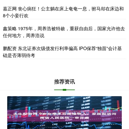
嘉正网 丧心病狂！公主躺在床上奄奄一息，驸马却在床边和
8个小妾行欢
鑫策略 1975年，周养浩被特赦，重获自由后，国家允许他去
任何地方，周养浩说
鹏配资 东北证券次级债发行利率偏高 IPO保荐“独苗”会计基
础是否薄弱待考
推荐资讯